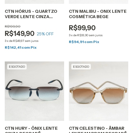
CTN HÓRUS - QUARTZO
CTN MALIBU - ONIX LENTE
VERDE LENTE CINZA
COSMÉTICA BEGE
BLACK
R$199,90
R$99,90
R$149,90
25
% OFF
3
x
de
R$33,30
sem juros
3
x
de
R$49,97
sem juros
R$94,91
com
Pix
R$142,41
com
Pix
ESGOTADO
ESGOTADO
CTN HURY - ÔNIX LENTE
CTN CELESTINO - ÂMBAR