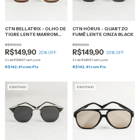
CTN BELLATRIX - OLHO DE
CTN HÓRUS - QUARTZO
TIGRE LENTE MARROM
FUMÊ LENTE CINZA BLACK
DEGRADÊ
R$199,90
R$199,90
R$149,90
R$149,90
25
% OFF
25
% OFF
3
x
de
R$49,97
sem juros
3
x
de
R$49,97
sem juros
R$142,41
com
Pix
R$142,41
com
Pix
ESGOTADO
ESGOTADO