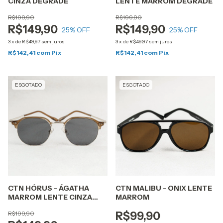
CINZA DEGRADÊ
LENTE MARROM DEGRADÊ
R$199,90
R$199,90
R$149,90
R$149,90
25
% OFF
25
% OFF
3
x
de
R$49,97
sem juros
3
x
de
R$49,97
sem juros
R$142,41
com
Pix
R$142,41
com
Pix
ESGOTADO
ESGOTADO
CTN HÓRUS - ÁGATHA
CTN MALIBU - ONIX LENTE
MARROM LENTE CINZA
MARROM
BLACK
R$199,90
R$99,90