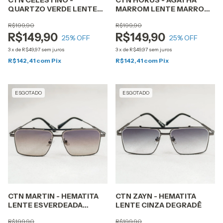
CTN CELESTINO -
CTN HÓRUS - ÁGATHA
QUARTZO VERDE LENTE
MARROM LENTE MARROM
CINZA BLACK
DEGRADÊ
R$199,90
R$199,90
R$149,90
R$149,90
25
% OFF
25
% OFF
3
x
de
R$49,97
sem juros
3
x
de
R$49,97
sem juros
R$142,41
com
Pix
R$142,41
com
Pix
ESGOTADO
ESGOTADO
CTN MARTIN - HEMATITA
CTN ZAYN - HEMATITA
LENTE ESVERDEADA
LENTE CINZA DEGRADÊ
DEGRADÊ
R$199,90
R$199,90