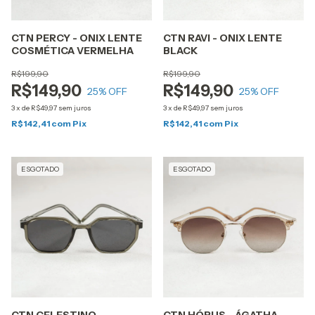
CTN PERCY - ONIX LENTE
CTN RAVI - ONIX LENTE
COSMÉTICA VERMELHA
BLACK
R$199,90
R$199,90
R$149,90
R$149,90
25
% OFF
25
% OFF
3
x
de
R$49,97
sem juros
3
x
de
R$49,97
sem juros
R$142,41
com
Pix
R$142,41
com
Pix
ESGOTADO
ESGOTADO