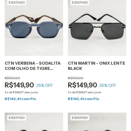
ESGOTADO
ESGOTADO
CTN VERBENA - SODALITA
CTN MARTIN - ONIX LENTE
COM OLHO DE TIGRE
BLACK
LENTE AZUL
R$199,90
R$199,90
R$149,90
R$149,90
25
% OFF
25
% OFF
3
x
de
R$49,97
sem juros
3
x
de
R$49,97
sem juros
R$142,41
com
Pix
R$142,41
com
Pix
ESGOTADO
ESGOTADO