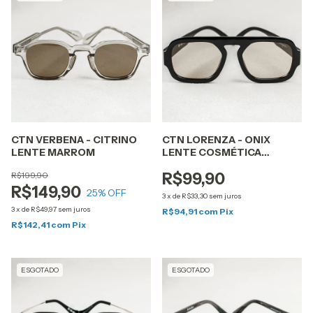
CTN VERBENA - CITRINO
CTN LORENZA - ONIX
LENTE MARROM
LENTE COSMÉTICA
MARROM
R$199,90
R$99,90
R$149,90
25
% OFF
3
x
de
R$33,30
sem juros
3
x
de
R$49,97
sem juros
R$94,91
com
Pix
R$142,41
com
Pix
ESGOTADO
ESGOTADO