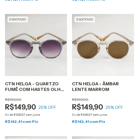
ESGOTADO
ESGOTADO
CTN HELGA - QUARTZO
CTN HELGA - ÂMBAR
FUMÊ COM HASTES OLHO
LENTE MARROM
DE TIGRE LENTE CINZA
R$199,90
R$199,90
DEGRADÊ
R$149,90
R$149,90
25
% OFF
25
% OFF
3
x
de
R$49,97
sem juros
3
x
de
R$49,97
sem juros
R$142,41
com
Pix
R$142,41
com
Pix