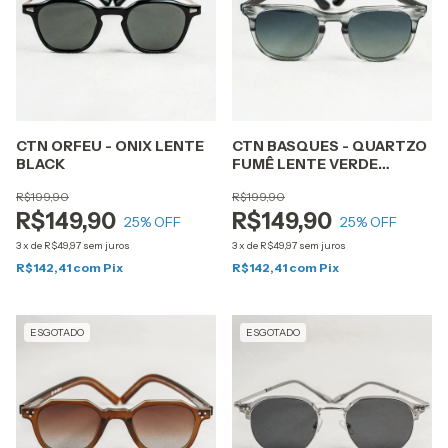
CTN ORFEU - ONIX LENTE
CTN BASQUES - QUARTZO
BLACK
FUMÊ LENTE VERDE
DEGRADÊ
R$199,90
R$199,90
R$149,90
R$149,90
25
% OFF
25
% OFF
3
x
de
R$49,97
sem juros
3
x
de
R$49,97
sem juros
R$142,41
com
Pix
R$142,41
com
Pix
ESGOTADO
ESGOTADO