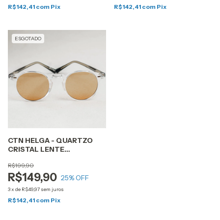
R$142,41
com
Pix
R$142,41
com
Pix
ESGOTADO
CTN HELGA - QUARTZO
CRISTAL LENTE
COSMÉTICA LARANJA
R$199,90
R$149,90
25
% OFF
3
x
de
R$49,97
sem juros
R$142,41
com
Pix