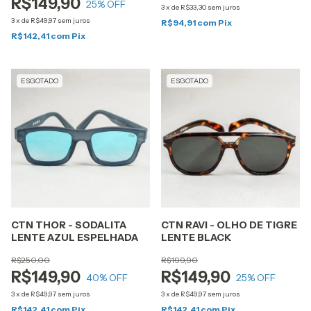
R$149,90
25
% OFF
3
x
de
R$33,30
sem juros
3
x
de
R$49,97
sem juros
R$94,91
com
Pix
R$142,41
com
Pix
ESGOTADO
ESGOTADO
CTN THOR - SODALITA
CTN RAVI - OLHO DE TIGRE
LENTE AZUL ESPELHADA
LENTE BLACK
R$250,00
R$199,90
R$149,90
R$149,90
40
% OFF
25
% OFF
3
x
de
R$49,97
sem juros
3
x
de
R$49,97
sem juros
R$142,41
com
Pix
R$142,41
com
Pix