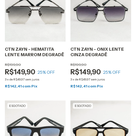
CTN ZAYN - HEMATITA
CTN ZAYN - ONIX LENTE
LENTE MARROM DEGRADÊ
CINZA DEGRADÊ
R$199,90
R$199,90
R$149,90
R$149,90
25
% OFF
25
% OFF
3
x
de
R$49,97
sem juros
3
x
de
R$49,97
sem juros
R$142,41
com
Pix
R$142,41
com
Pix
ESGOTADO
ESGOTADO