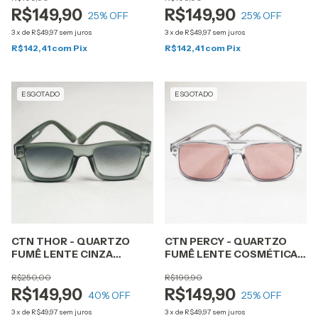
R$149,90
R$149,90
25
% OFF
25
% OFF
3
x
de
R$49,97
sem juros
3
x
de
R$49,97
sem juros
R$142,41
com
Pix
R$142,41
com
Pix
ESGOTADO
ESGOTADO
CTN THOR - QUARTZO
CTN PERCY - QUARTZO
FUMÊ LENTE CINZA
FUMÊ LENTE COSMÉTICA
DEGRADÊ
ROSA
R$250,00
R$199,90
R$149,90
R$149,90
40
% OFF
25
% OFF
3
x
de
R$49,97
sem juros
3
x
de
R$49,97
sem juros