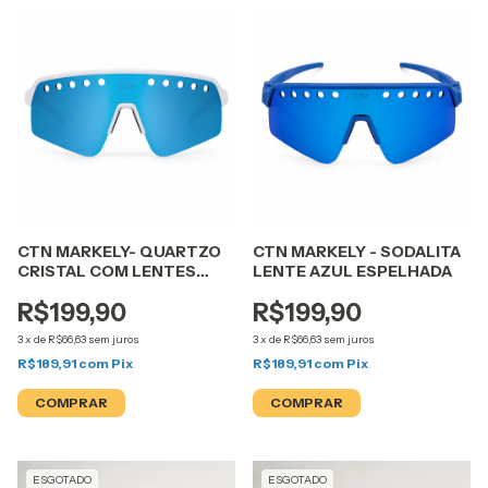
CTN MARKELY- QUARTZO
CTN MARKELY - SODALITA
CRISTAL COM LENTES
LENTE AZUL ESPELHADA
AZUL ESPELHADA
R$199,90
R$199,90
3
x
de
R$66,63
sem juros
3
x
de
R$66,63
sem juros
R$189,91
com
Pix
R$189,91
com
Pix
ESGOTADO
ESGOTADO