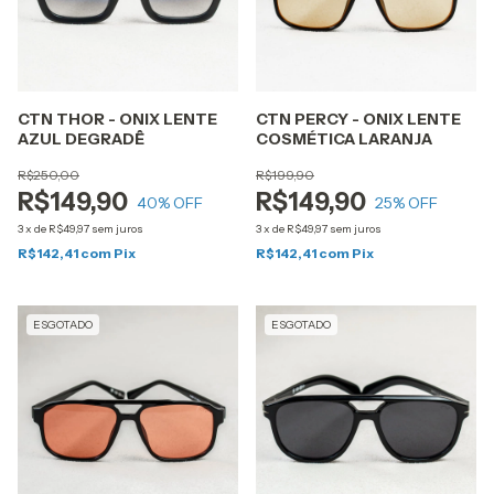
CTN THOR - ONIX LENTE
CTN PERCY - ONIX LENTE
AZUL DEGRADÊ
COSMÉTICA LARANJA
R$250,00
R$199,90
R$149,90
R$149,90
40
% OFF
25
% OFF
3
x
de
R$49,97
sem juros
3
x
de
R$49,97
sem juros
R$142,41
com
Pix
R$142,41
com
Pix
ESGOTADO
ESGOTADO